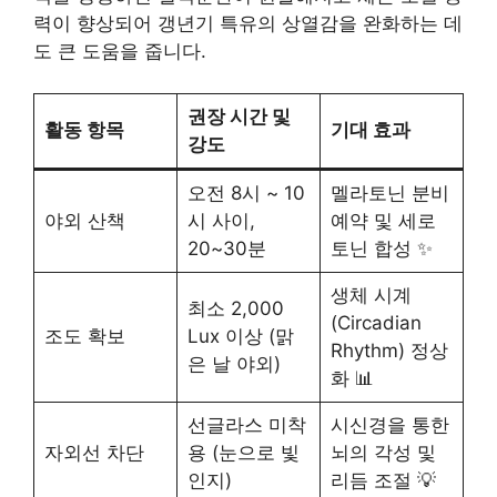
력이 향상되어 갱년기 특유의 상열감을 완화하는 데
도 큰 도움을 줍니다.
권장 시간 및
활동 항목
기대 효과
강도
오전 8시 ~ 10
멜라토닌 분비
야외 산책
시 사이,
예약 및 세로
20~30분
토닌 합성 ✨
생체 시계
최소 2,000
(Circadian
조도 확보
Lux 이상 (맑
Rhythm) 정상
은 날 야외)
화 📊
선글라스 미착
시신경을 통한
자외선 차단
용 (눈으로 빛
뇌의 각성 및
인지)
리듬 조절 💡