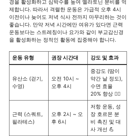
경을 활성화하고 심박수를 높여 멜라토닌 분비를 억
제합니다. 따라서 격렬한 운동은 가급적 오후 4시
이전이나 늦어도 저녁 식사 전까지 마무리하는 것이
좋습니다. 만약 저녁 시간에만 여유가 있다면 근력
운동보다는 스트레칭이나 요가와 같이 부교감신경
을 활성화하는 정적인 활동에 집중해야 합니다.
운동 유형
권장 시간대
강도 및 효과
중강도 (땀이
유산소 (걷기,
오전 10시 ~
약간 날 정도),
수영)
오후 4시
수면 효율
20% 향상 🏊‍♀️
저항 운동, 성
근력 (스쿼트,
오후 2시 ~ 오
장 호르몬 분
필라테스)
후 6시
비 촉진 및 대
사 개선 💪