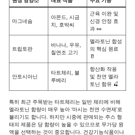
권장 영양소
대표 식품
주요 기능
근육 이완 및
아몬드, 시금
마그네슘
신경 안정 효
치, 호박씨
과 🥜
멜라토닌 합성
바나나, 우유,
트립토판
의 핵심 원료
칠면조 고기
🥛
항산화 작용
타트체리, 블
안토시아닌
및 천연 멜라
루베리
토닌 함유 🍒
특히 최근 주목받는 타트체리는 일반 체리에 비해
멜라토닌 함량이 매우 높아 ‘마시는 천연 수면제’로
불리기도 합니다. 하지만 시중에 판매되는 주스 형
태의 제품은 당 함량이 높을 수 있으므로 무가당 원
액을 선택하는 것이 중요합니다. 건강기능식품이나