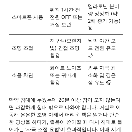
멜라토닌 분비
취침 1시간 전
량 정상화 (약
스마트폰 사용
전원 OFF 또는
2배 증가 가능)
거실 보관
📵
전구색(오렌지
뇌의 야간 모
조명 조절
빛) 간접 조명
드 전환 유도
활용
🌙
화이트 노이즈
외부 자극 최
소음 차단
또는 귀마개
소화 및 깊은
활용
잠 유도 🎧
만약 침대에 누웠는데 20분 이상 잠이 오지 않는다
면 과감하게 침대 밖으로 나와야 합니다. 거실로 이
동해 은은한 조명 아래서 어려운 책을 읽거나 단순
한 명상을 하다가, 졸음이 쏟아질 때 다시 침대로 들
어가는 ‘자극 조절 요법’이 효과적입니다. 이때 시계