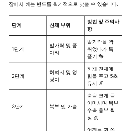
잠에서 깨는 빈도를 획기적으로 낮출 수 있습니다.
방법 및 주의사
단계
신체 부위
항
발가락을 꽉
발가락 및 종
1단계
쥐었다가 툭
아리
풀기 👣
하체 전체에
허벅지 및 엉
2단계
힘을 주고 5초
덩이
유지 🦵
숨을 크게 들
이마시며 복부
3단계
복부 및 가슴
수축 흉부 확
장 🫁
어깨를 귀 쪽