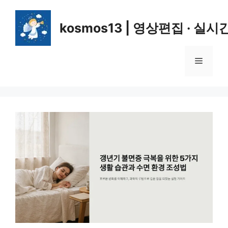
컨
텐
kosmos13 | 영상편집 · 실시
츠
로
건
메
너
뛰
뉴
기