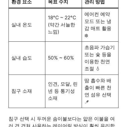
환경 요소
목표 수치
관리 방법
에어컨 예약
18°C ~ 22°C
모드 또는 냉
실내 온도
(약간 서늘한
감 매트 활용
느낌)
❄️
초음파 가습기
또는 숯 등을
실내 습도
50% ~ 60%
이용한 천연
조절 💧
땀 흡수와 배
인견, 모달, 린
출이 빠른 천
침구 소재
넨 등 통기성
연 섬유 선택
소재
📌
침구 선택 시 두꺼운 솜이불보다는 얇은 이불을 여
러 겹 겹쳐 사용하는 레이어링 방식이 훨씬 유리합