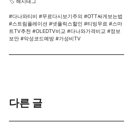
🏷️ 해시태그
#다나와티비 #무료다시보기주의 #OTT싸게보는법
#스트림플레이션 #넷플릭스할인 #티빙무료 #스마
트TV추천 #OLEDTV비교 #다나와가격비교 #정보
보안 #악성코드예방 #가성비TV
다른 글