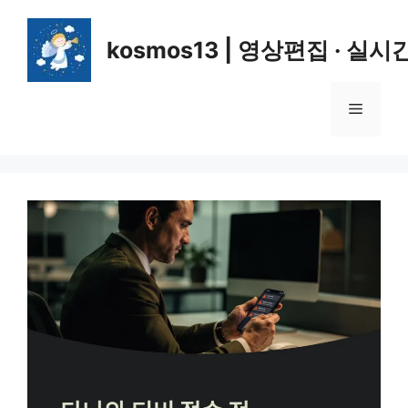
컨
텐
kosmos13 | 영상편집 · 실시
츠
로
건
메
너
뛰
뉴
기