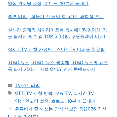
영상 인코딩 설정, 초보도. 10분에 끝내기
숙면 비법 | 잠들기 전 해야 할 5가지 과학적 루틴
실시간 중계와 하이라이트를 동시에? ‘타임머신’ 기
능 탑재된 필수 앱 TOP 5 (티빙, 쿠팡플레이 비교)
실시간TV 시청 가이드｜스마트TV·미러링 활용법
JTBC 뉴스, JTBC, 뉴스 생중계, JTBC 뉴스와 뉴스
룸 화제 기사, 디지털 ONLY 인기 콘텐트까지
카
TV·스트리밍
테
태
OTT
,
TV 시청 방법
,
무료 TV
,
실시간 TV
고
그
영상 인코딩 설정, 초보도. 10분에 끝내기
리
유튜버가 즐겨 쓰는 감성 색보정 팁(2026 최신
LUT·톤 가이드)