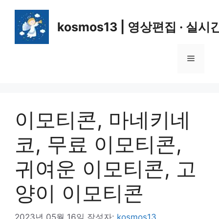
컨
텐
kosmos13 | 영상편집 · 실시
츠
로
건
메
너
뛰
뉴
기
이모티콘, 마네키네
코, 무료 이모티콘,
귀여운 이모티콘, 고
양이 이모티콘
2023년 05월 16일
작성자:
kosmos13