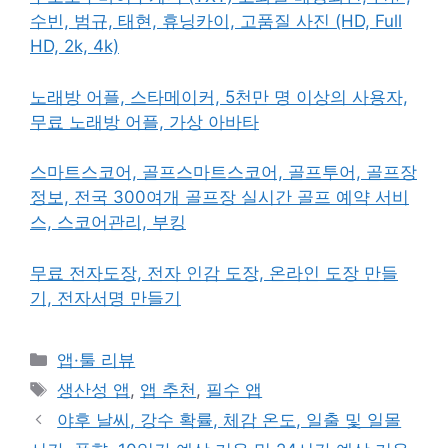
수빈, 범규, 태현, 휴닝카이, 고품질 사진 (HD, Full
HD, 2k, 4k)
노래방 어플, 스타메이커, 5천만 명 이상의 사용자,
무료 노래방 어플, 가상 아바타
스마트스코어, 골프스마트스코어, 골프투어, 골프장
정보, 전국 300여개 골프장 실시간 골프 예약 서비
스, 스코어관리, 부킹
무료 전자도장, 전자 인감 도장, 온라인 도장 만들
기, 전자서명 만들기
카
앱·툴 리뷰
테
태
생산성 앱
,
앱 추천
,
필수 앱
고
그
야후 날씨, 강수 확률, 체감 온도, 일출 및 일몰
리