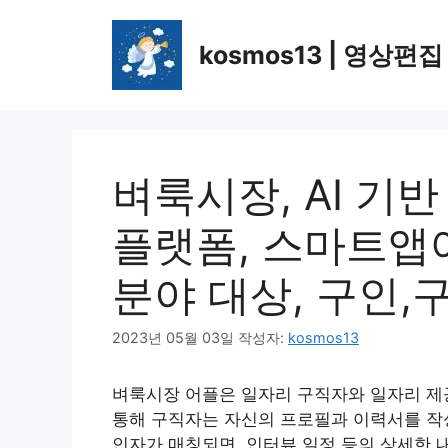
컨
텐
kosmos13 | 영상편집
츠
로
건
너
뛰
벼룩시장, AI 기
기
플랫폼, 스마트앱어
분야 대상, 구인,
2023년 05월 03일
작성자:
kosmos13
벼룩시장 어플은 일자리 구직자와 일자리 제공
통해 구직자는 자신의 프로필과 이력서를 작
인자가 매칭되면, 인터뷰 일정 등의 상세한 