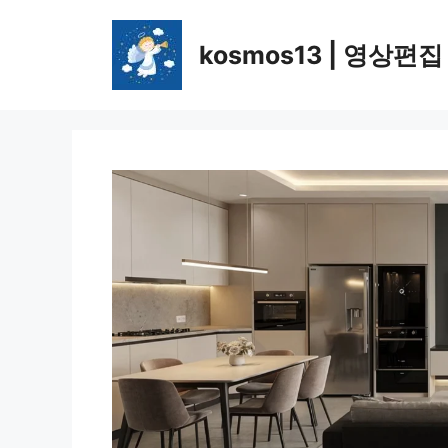
컨
텐
kosmos13 | 영상편집
츠
로
건
너
뛰
기