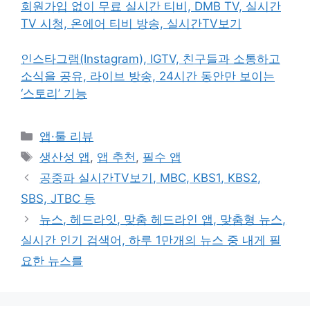
회원가입 없이 무료 실시간 티비, DMB TV, 실시간
TV 시청, 온에어 티비 방송, 실시간TV보기
인스타그램(Instagram), IGTV, 친구들과 소통하고
소식을 공유, 라이브 방송, 24시간 동안만 보이는
‘스토리’ 기능
카
앱·툴 리뷰
테
태
생산성 앱
,
앱 추천
,
필수 앱
고
그
공중파 실시간TV보기, MBC, KBS1, KBS2,
리
SBS, JTBC 등
뉴스, 헤드라잇, 맞춤 헤드라인 앱, 맞춤형 뉴스,
실시간 인기 검색어, 하루 1만개의 뉴스 중 내게 필
요한 뉴스를