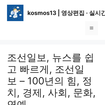
컨
텐
kosmos13 | 영상편집 · 실시
츠
로
건
메
너
뛰
뉴
기
조선일보, 뉴스를 쉽
고 빠르게, 조선일
보 – 100년의 힘, 정
치, 경제, 사회, 문화,
연예