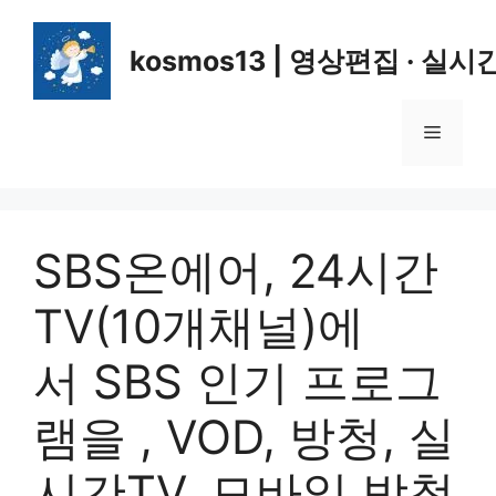
컨
텐
kosmos13 | 영상편집 · 실시
츠
로
건
메
너
뛰
뉴
기
SBS온에어, 24시간
TV(10개채널)에
서 SBS 인기 프로그
램을 , VOD, 방청, 실
시간TV, 모바일 방청