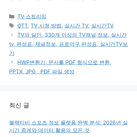
카
TV·스트리밍
테
태
OTT
,
TV 시청 방법
,
실시간 TV
,
실시간TV
고
그
TV의 달인, 330개 이상의 TV채널 정보, 실시간
리
tv, 편성표, 채널정보, 프로야구 편성표, 실시간TV보
기
HWP변환기, 문서를 PDF 형식으로 변환,
PPTX, JPG , PDF 파일 생성
최신 글
블랙티비 스포츠 정보 플랫폼 완벽 분석: 2026년 실
시간 중계와 데이터 활용의 모든 것