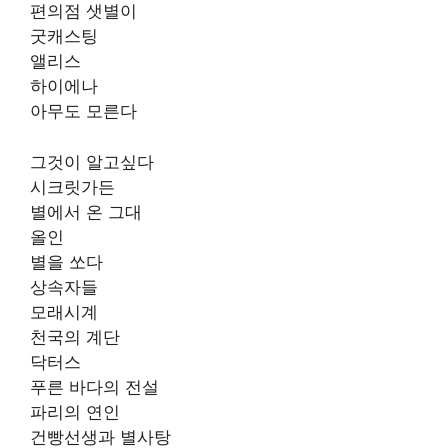
편의점 샛별이
굿캐스팅
앨리스
하이에나
아무도 모른다
그것이 알고싶다
시크릿가든
별에서 온 그대
올인
별을 쏘다
상속자들
모래시계
천국의 계단
닥터스
푸른 바다의 전설
파리의 연인
건빵선생과 별사탕