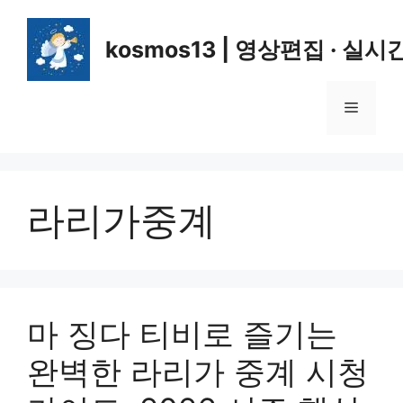
컨
텐
kosmos13 | 영상편집 · 실시
츠
로
건
메
너
뛰
뉴
기
라리가중계
마 징다 티비로 즐기는
완벽한 라리가 중계 시청