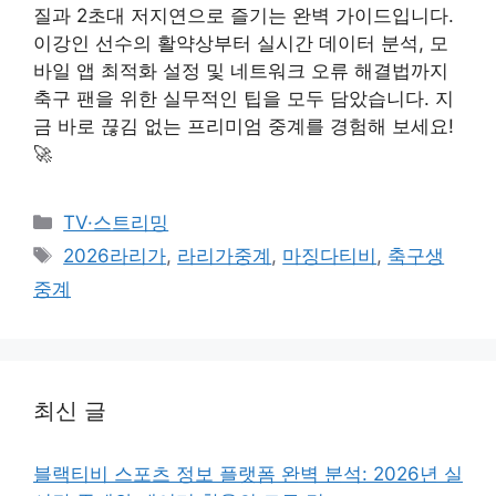
질과 2초대 저지연으로 즐기는 완벽 가이드입니다.
이강인 선수의 활약상부터 실시간 데이터 분석, 모
바일 앱 최적화 설정 및 네트워크 오류 해결법까지
축구 팬을 위한 실무적인 팁을 모두 담았습니다. 지
금 바로 끊김 없는 프리미엄 중계를 경험해 보세요!
🚀
카
TV·스트리밍
테
태
2026라리가
,
라리가중계
,
마징다티비
,
축구생
고
그
중계
리
최신 글
블랙티비 스포츠 정보 플랫폼 완벽 분석: 2026년 실