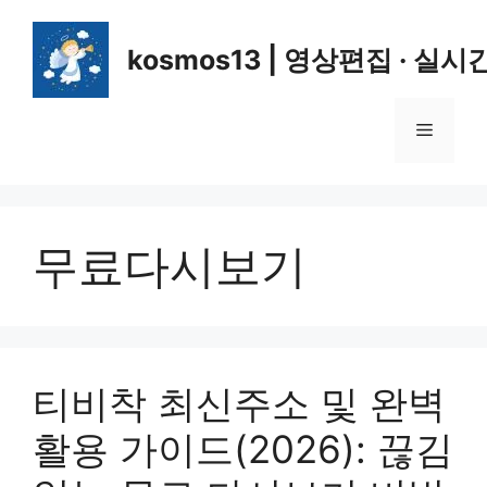
컨
텐
kosmos13 | 영상편집 · 실시
츠
로
건
메
너
뛰
뉴
기
무료다시보기
티비착 최신주소 및 완벽
활용 가이드(2026): 끊김