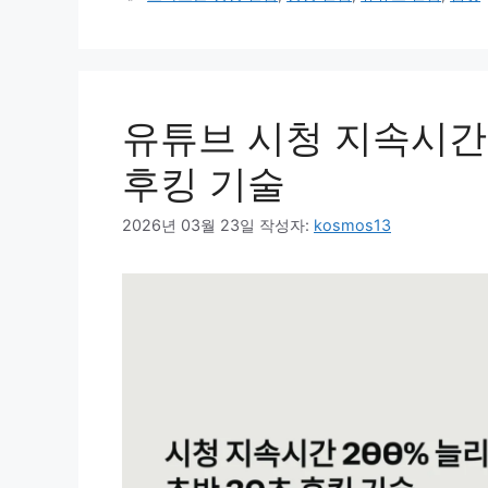
고
그
리
유튜브 시청 지속시간 
후킹 기술
2026년 03월 23일
작성자:
kosmos13