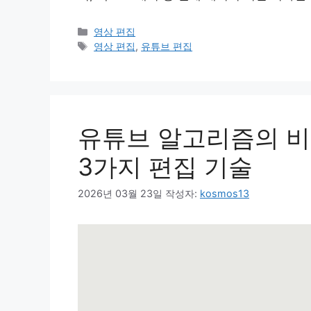
카
영상 편집
테
태
영상 편집
,
유튜브 편집
고
그
리
유튜브 알고리즘의 비
3가지 편집 기술
2026년 03월 23일
작성자:
kosmos13