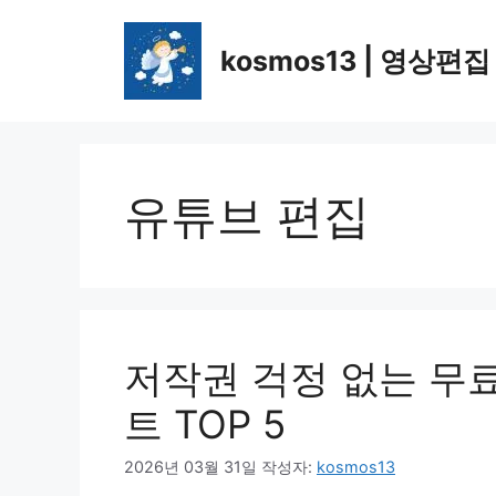
컨
텐
kosmos13 | 영상편집
츠
로
건
너
뛰
유튜브 편집
기
저작권 걱정 없는 무
트 TOP 5
2026년 03월 31일
작성자:
kosmos13