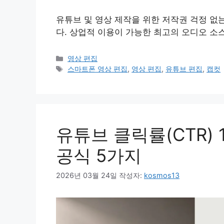
유튜브 및 영상 제작을 위한 저작권 걱정 없
다. 상업적 이용이 가능한 최고의 오디오 소
카
영상 편집
테
태
스마트폰 영상 편집
,
영상 편집
,
유튜브 편집
,
캡컷
고
그
리
유튜브 클릭률(CTR)
공식 5가지
2026년 03월 24일
작성자:
kosmos13