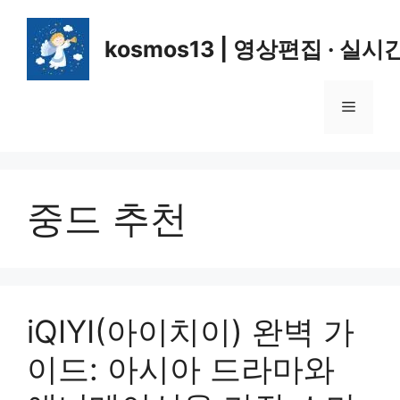
컨
텐
kosmos13 | 영상편집 · 실시
츠
로
건
메
너
뛰
뉴
기
중드 추천
iQIYI(아이치이) 완벽 가
이드: 아시아 드라마와