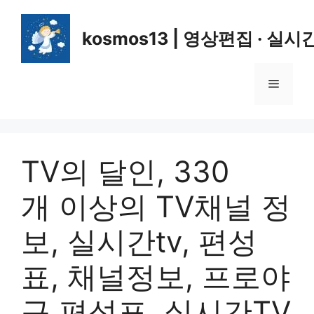
컨
텐
kosmos13 | 영상편집 · 실시
츠
로
건
메
너
뛰
뉴
기
TV의 달인, 330
개 이상의 TV채널 정
보, 실시간tv, 편성
표, 채널정보, 프로야
구 편성표, 실시간TV