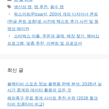
테
태
생산성 앱
,
앱 추천
,
필수 앱
고
그
픽스아트(Picsart), 200여 개의 디자이너 폰트
리
(한글 폰트 포함)로 사진에 텍스트 추가,사진 및 동
영상 메이커
스타벅스 어플, 주문과 결제, 매장 찾기, 멤버십
프로그램, 맞춤 추천, 이벤트 및 프로모션
최신 글
블랙티비 스포츠 정보 플랫폼 완벽 분석: 2026년 실
시간 중계와 데이터 활용의 모든 것
해외축구 무료 중계 사이트 추천 순위 (2026 헐크
티비 킹콩티비 비교)