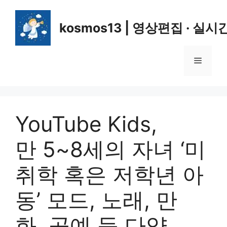
컨
텐
kosmos13 | 영상편집 · 실시
츠
로
건
메
너
뛰
뉴
기
YouTube Kids,
만 5~8세의 자녀 ‘미
취학 혹은 저학년 아
동’ 모드, 노래, 만
화, 공예 등 다양