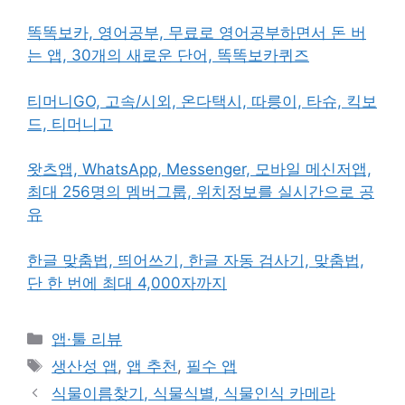
똑똑보카, 영어공부, 무료로 영어공부하면서 돈 버
는 앱, 30개의 새로운 단어, 똑똑보카퀴즈
티머니GO, 고속/시외, 온다택시, 따릉이, 타슈, 킥보
드, 티머니고
왓츠앱, WhatsApp, Messenger, 모바일 메신저앱,
최대 256명의 멤버그룹, 위치정보를 실시간으로 공
유
한글 맞춤법, 띄어쓰기, 한글 자동 검사기, 맞춤법,
단 한 번에 최대 4,000자까지
카
앱·툴 리뷰
테
태
생산성 앱
,
앱 추천
,
필수 앱
고
그
식물이름찾기, 식물식별, 식물인식 카메라
리