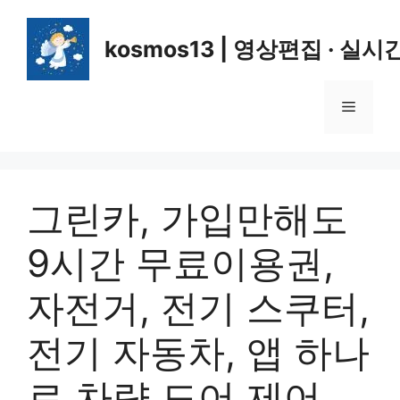
컨
텐
kosmos13 | 영상편집 · 실시
츠
로
건
메
너
뛰
뉴
기
그린카, 가입만해도
9시간 무료이용권,
자전거, 전기 스쿠터,
전기 자동차, 앱 하나
로 차량 도어 제어,