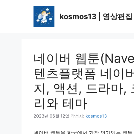
컨
텐
kosmos13 | 영상편집
츠
로
건
너
뛰
네이버 웹툰(Naver 
기
텐츠플랫폼 네이버
지, 액션, 드라마
리와 테마
2023년 06월 12일
작성자:
kosmos13
네이버 웹툰은 한국에서 가장 인기있는 웹툰 