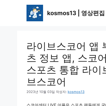
컨
텐
kosmos13 | 영상편집
츠
로
건
너
뛰
라이브스코어 앱 부
기
츠 정보 앱, 스코어
스포츠 통합 라이
브스코어
2023년 10월 03일
작성자:
kosmos13
스코어센터 LIVE 어플은 스포츠 팬들에게 