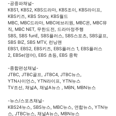
-공중파채널-
KBS1, KBS2, KBS드라마, KBS조이, KBS라이프,
KBS키즈, KBS Story, KBS월드
MBC, MBC드라마, MBC에브리원, MBC온, MBC뮤
직, MBC NET, 무한도전, 드라마정주행
SBS, SBS funE, SBS플러스, SBS스포츠, SBS골프,
SBS BIZ, SBS MTV, 런닝맨
EBS1, EBS2, EBS키즈, EBS플러스 1, EBS플러스
2, EBSe(영어), EBS 초등, EBS 중학
-종합편성채널-
JTBC, JTBC골프, JTBC4, JTBC뉴스,
YTN사이언스, YTN라이프, YTN뉴스
TV조선, 채널A, 채널A뉴스 , MBN, MBN뉴스
-뉴스/스포츠채널-
KBS24뉴스, SBS뉴스, MBC뉴스, 연합뉴스, YTN뉴
스, JTBC뉴스, 채널A뉴스, MBN뉴스