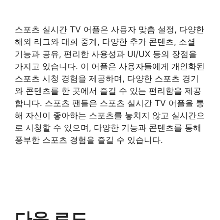
스포츠 실시간 TV 어플은 사용자 맞춤 설정, 다양한
해외 리그와 대회 중계, 다양한 추가 콘텐츠, 소셜
기능과 공유, 편리한 사용성과 UI/UX 등의 장점을
가지고 있습니다. 이 어플은 사용자들에게 개인화된
스포츠 시청 경험을 제공하며, 다양한 스포츠 경기
와 콘텐츠를 한 곳에서 즐길 수 있는 편리함을 제공
합니다. 스포츠 팬들은 스포츠 실시간 TV 어플을 통
해 자신이 좋아하는 스포츠를 놓치지 않고 실시간으
로 시청할 수 있으며, 다양한 기능과 콘텐츠를 통해
풍부한 스포츠 경험을 즐길 수 있습니다.
다운 로드