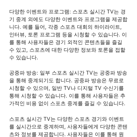
다양한 이벤트와 프로그램: 스포츠 실시간 TV는 경
기 중계 외에도 다양한 이벤트와 프로그램을 제공합
니다. 예를 들어, 각종 스포츠 대회의 하이라이트,
인터뷰, 토론 프로그램 등을 시청할 수 있습니다. 이
를 통해 사용자들은 경기 외적인 콘텐츠들을 즐길
수 있고, 스포츠에 대한 다양한 정보와 토론을 접할
수 있습니다.
공중파 방송: 일부 스포츠 실시간 TV는 공중파 방송
을 통해 중계되기도 합니다. 공중파 방송은 무료로
시청할 수 있으며, 일반 TV나 디지털 TV 수신기를
통해 시청할 수 있습니다. 이를 통해 사용자들은 추
가적인 비용 없이 스포츠 중계를 즐길 수 있습니다.
스포츠 실시간 TV는 다양한 스포츠 경기와 이벤트
를 실시간으로 중계하며, 사용자들에게 다양한 콘텐
츠와 정보를 제공합니다. 사용자들은 이를 통해 원