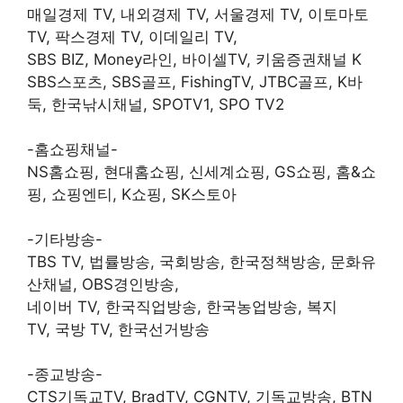
매일경제 TV, 내외경제 TV, 서울경제 TV, 이토마토
TV, 팍스경제 TV, 이데일리 TV,
SBS BIZ, Money라인, 바이셀TV, 키움증권채널 K
SBS스포츠, SBS골프, FishingTV, JTBC골프, K바
둑, 한국낚시채널, SPOTV1, SPO TV2
-홈쇼핑채널-
NS홈쇼핑, 현대홈쇼핑, 신세계쇼핑, GS쇼핑, 홈&쇼
핑, 쇼핑엔티, K쇼핑, SK스토아
-기타방송-
TBS TV, 법률방송, 국회방송, 한국정책방송, 문화유
산채널, OBS경인방송,
네이버 TV, 한국직업방송, 한국농업방송, 복지
TV, 국방 TV, 한국선거방송
-종교방송-
CTS기독교TV, BradTV, CGNTV, 기독교방송, BTN