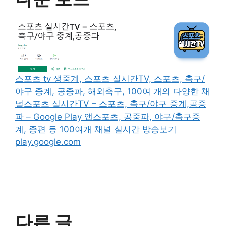
스포츠 tv 생중계, 스포츠 실시간TV, 스포츠, 축구/
야구 중계, 공중파, 해외축구, 100여 개의 다양한 채
널
스포츠 실시간TV – 스포츠, 축구/야구 중계,공중
파 – Google Play 앱스포츠, 공중파, 야구/축구중
계, 종편 등 100여개 채널 실시간 방송보기
play.google.com
다른 글