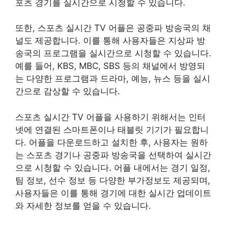
포츠 경기를 실시간으로 시청할 수 있습니다.
또한, 스포츠 실시간 TV 어플은 공중파 방송국의 채
널도 제공합니다. 이를 통해 사용자들은 지상파 방
송국의 프로그램을 실시간으로 시청할 수 있습니다.
예를 들어, KBS, MBC, SBS 등의 채널에서 방영되
는 다양한 프로그램과 드라마, 예능, 뉴스 등을 실시
간으로 감상할 수 있습니다.
스포츠 실시간 TV 어플을 사용하기 위해서는 인터
넷에 연결된 스마트폰이나 태블릿 기기가 필요합니
다. 어플을 다운로드하고 설치한 후, 사용자는 원하
는 스포츠 경기나 공중파 방송국을 선택하여 실시간
으로 시청할 수 있습니다. 어플 내에서는 경기 일정,
팀 정보, 선수 정보 등 다양한 부가정보도 제공되며,
사용자들은 이를 통해 경기에 대한 실시간 업데이트
와 자세한 정보를 얻을 수 있습니다.