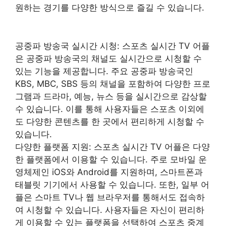
원하는 경기를 다양한 방식으로 즐길 수 있습니다.
공중파 방송국 실시간 시청: 스포츠 실시간 TV 어플
은 공중파 방송국의 채널도 실시간으로 시청할 수
있는 기능을 제공합니다. 주요 공중파 방송국인
KBS, MBC, SBS 등의 채널을 포함하여 다양한 프로
그램과 드라마, 예능, 뉴스 등을 실시간으로 감상할
수 있습니다. 이를 통해 사용자들은 스포츠 이외에
도 다양한 콘텐츠를 한 곳에서 편리하게 시청할 수
있습니다.
다양한 플랫폼 지원: 스포츠 실시간 TV 어플은 다양
한 플랫폼에서 이용할 수 있습니다. 주로 모바일 운
영체제인 iOS와 Android를 지원하며, 스마트폰과
태블릿 기기에서 사용할 수 있습니다. 또한, 일부 어
플은 스마트 TV나 웹 브라우저를 통해서도 접속하
여 시청할 수 있습니다. 사용자들은 자신이 편리하
게 이용할 수 있는 플랫폼을 선택하여 스포츠 중계