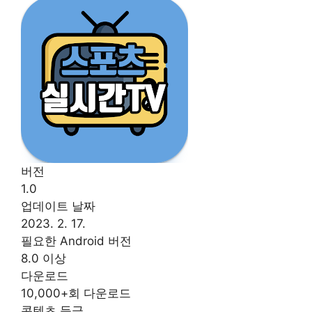
버전
1.0
업데이트 날짜
2023. 2. 17.
필요한 Android 버전
8.0 이상
다운로드
10,000+회 다운로드
콘텐츠 등급