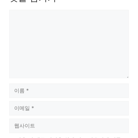
댓
글
이
름
이
메
일
웹
사
이