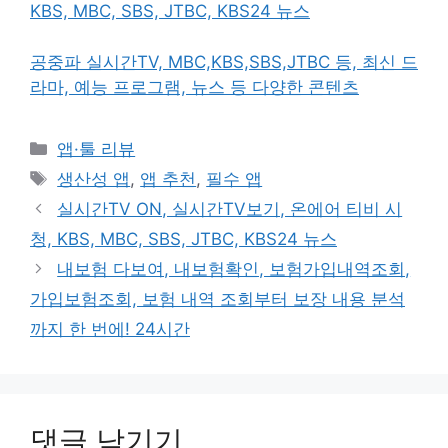
KBS, MBC, SBS, JTBC, KBS24 뉴스
공중파 실시간TV, MBC,KBS,SBS,JTBC 등, 최신 드
라마, 예능 프로그램, 뉴스 등 다양한 콘텐츠
카
앱·툴 리뷰
테
태
생산성 앱
,
앱 추천
,
필수 앱
고
그
실시간TV ON, 실시간TV보기, 온에어 티비 시
리
청, KBS, MBC, SBS, JTBC, KBS24 뉴스
내보험 다보여, 내보험확인, 보험가입내역조회,
가입보험조회, 보험 내역 조회부터 보장 내용 분석
까지 한 번에! 24시간
댓글 남기기