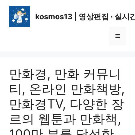
컨
텐
kosmos13 | 영상편집 · 실시
츠
로
건
메
너
뛰
뉴
기
만화경, 만화 커뮤니
티, 온라인 만화책방,
만화경TV, 다양한 장
르의 웹툰과 만화책,
100만 뷰를 달성한