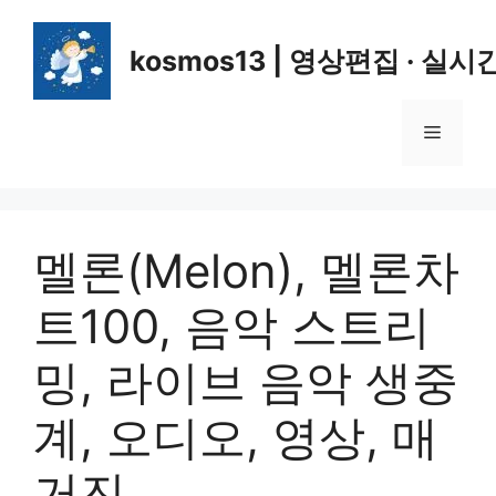
컨
텐
kosmos13 | 영상편집 · 실시
츠
로
건
메
너
뛰
뉴
기
멜론(Melon), 멜론차
트100, 음악 스트리
밍, 라이브 음악 생중
계, 오디오, 영상, 매
거진