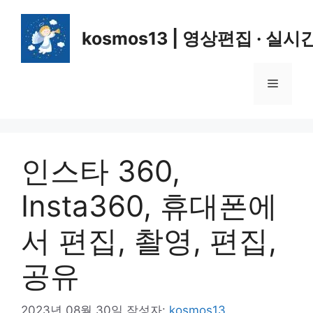
컨
텐
kosmos13 | 영상편집 · 실시
츠
로
건
메
너
뛰
뉴
기
인스타 360,
Insta360, 휴대폰에
서 편집, 촬영, 편집,
공유
2023년 08월 30일
작성자:
kosmos13