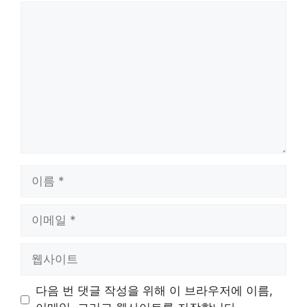
댓
글
이
름
이
메
일
웹
사
이
다음 번 댓글 작성을 위해 이 브라우저에 이름,
트