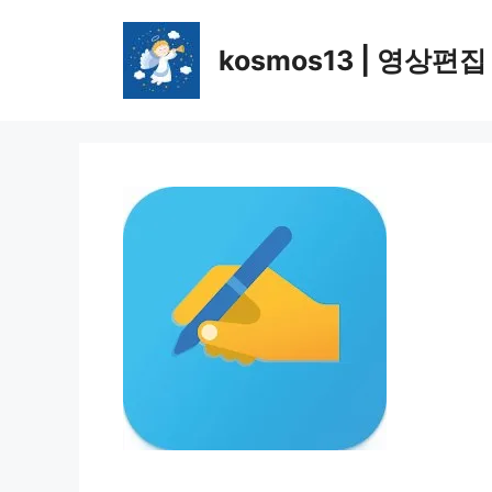
컨
텐
kosmos13 | 영상편집
츠
로
건
너
뛰
기