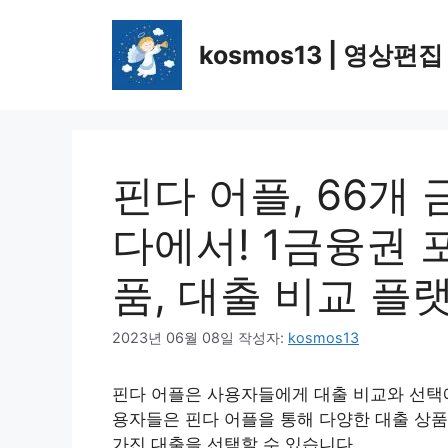
컨
텐
kosmos13 | 영상편집
츠
로
건
너
뛰
핀다 어플, 66개
기
다에서! 1금융권 포
품, 대출 비교 플
2023년 06월 08일
작성자:
kosmos13
핀다 어플은 사용자들에게 대출 비교와 선택에
용자들은 핀다 어플을 통해 다양한 대출 상품
가진 대출을 선택할 수 있습니다.