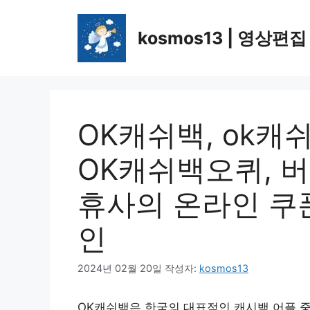
컨
텐
kosmos13 | 영상편집
츠
로
건
너
뛰
OK캐쉬백, ok캐쉬백
기
OK캐쉬백오퀴, 
휴사의 온라인 쿠폰
인
2024년 02월 20일
작성자:
kosmos13
OK캐쉬백은 한국의 대표적인 캐시백 어플 