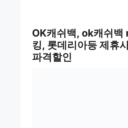
OK캐쉬백, ok캐쉬백 
킹, 롯데리아등 제휴사
파격할인